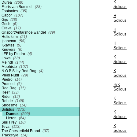
K
Durea
(268)
Solidus
Floris van Bommel
(28)
Footnotes
(35)
Gabor
(107)
H
Gijs
(28)
Solidus
Gosh
(6)
Greve
(17)
H
Grisport/Antarshoe wandel
(89)
Solidus
Helioform
(21)
Ipanema
(58)
H
K-swiss
(9)
Solidus
Knuvers
(6)
LEF by Piedro
(4)
K
Lowa
(68)
Solidus
Meindl
(144)
Mephisto
(107)
K
N.O.B.S. by Red Rag
(4)
Piedi Nudi
(29)
Solidus
Piedro
(14)
Promed
(6)
H/K
Red Rag
(15)
Solidus
Reef
(33)
Rider
(12)
K
Rohde
(148)
Solidus
Shoesme
(14)
Solidus
(273)
K
Dames
(209)
Solidus
Heren
(64)
Suri Frey
(18)
K
Teva
(113)
Solidus
The Chesterfield Brand
(37)
Trackstyle
(14)