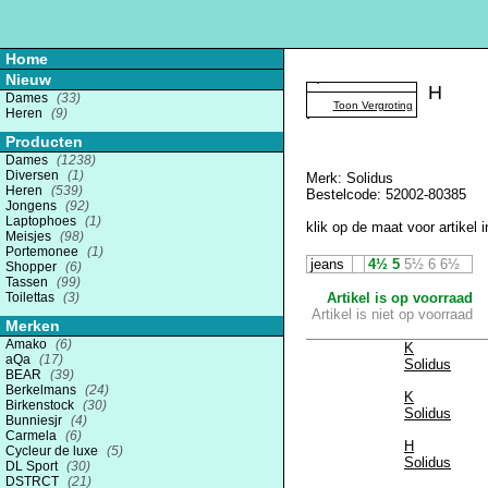
Home
Nieuw
H
Dames
(33)
Toon Vergroting
Heren
(9)
Producten
Dames
(1238)
Diversen
(1)
Merk: Solidus
Heren
(539)
Bestelcode: 52002-80385
Jongens
(92)
Laptophoes
(1)
klik op de maat voor artikel i
Meisjes
(98)
Portemonee
(1)
jeans
4½
5
5½
6
6½
Shopper
(6)
Tassen
(99)
Toilettas
(3)
Artikel is op voorraad
Artikel is niet op voorraad
Merken
Amako
(6)
K
aQa
(17)
Solidus
BEAR
(39)
Berkelmans
(24)
K
Birkenstock
(30)
Solidus
Bunniesjr
(4)
Carmela
(6)
H
Cycleur de luxe
(5)
Solidus
DL Sport
(30)
DSTRCT
(21)