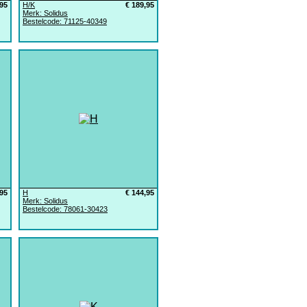
,95
H/K
€ 189,95
Merk: Solidus
Bestelcode: 71125-40349
,95
H
€ 144,95
Merk: Solidus
Bestelcode: 78061-30423