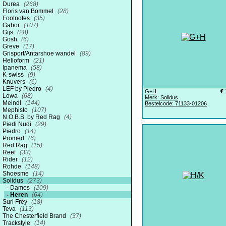
Durea
(268)
Floris van Bommel
(28)
Footnotes
(35)
Gabor
(107)
Gijs
(28)
Gosh
(6)
Greve
(17)
Grisport/Antarshoe wandel
(89)
Helioform
(21)
Ipanema
(58)
K-swiss
(9)
Knuvers
(6)
LEF by Piedro
(4)
G+H
€ 
Lowa
(68)
Merk: Solidus
Meindl
(144)
Bestelcode: 71133-01206
Mephisto
(107)
N.O.B.S. by Red Rag
(4)
Piedi Nudi
(29)
Piedro
(14)
Promed
(6)
Red Rag
(15)
Reef
(33)
Rider
(12)
Rohde
(148)
Shoesme
(14)
Solidus
(273)
Dames
(209)
Heren
(64)
Suri Frey
(18)
Teva
(113)
The Chesterfield Brand
(37)
Trackstyle
(14)