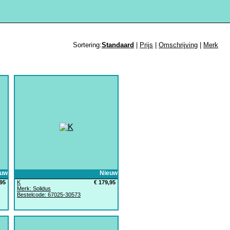
Sortering:
Standaard
|
Prijs
|
Omschrijving
|
Merk
euw
Nieuw
,95
K
€ 179,95
Merk: Solidus
Bestelcode: 67025-30573