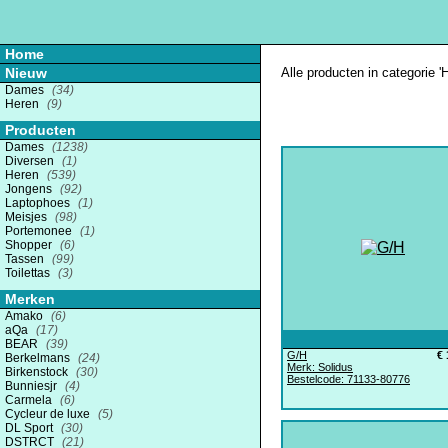
Home
Nieuw
Alle producten in categorie '
Dames
(34)
Heren
(9)
Producten
Dames
(1238)
Diversen
(1)
Heren
(539)
Jongens
(92)
Laptophoes
(1)
Meisjes
(98)
Portemonee
(1)
Shopper
(6)
Tassen
(99)
Toilettas
(3)
Merken
Amako
(6)
aQa
(17)
BEAR
(39)
G/H
€ 
Berkelmans
(24)
Merk: Solidus
Birkenstock
(30)
Bestelcode: 71133-80776
Bunniesjr
(4)
Carmela
(6)
Cycleur de luxe
(5)
DL Sport
(30)
DSTRCT
(21)