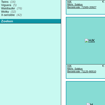
Twins
(16)
H/K
€ 
Merk: Solidus
Viguera
(5)
Bestelcode: 71500-20927
Waldlaufer
(76)
Wolky
(32)
X-sensible
(42)
Zoeken
H/K
€ 
Merk: Solidus
Bestelcode: 71125-80510