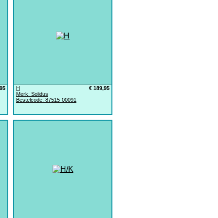
,95
H
€ 189,95
Merk: Solidus
Bestelcode: 87515-00091