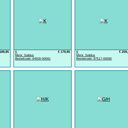
189,95
K
€ 179,95
K
€ 209
Merk: Solidus
Merk: Solidus
Bestelcode: 64500-00091
Bestelcode: 87517-00090