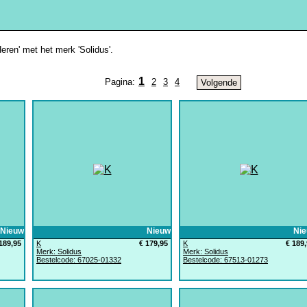
Heren' met het merk 'Solidus'.
1
Pagina:
2
3
4
Volgende
Nieuw
Nieuw
Ni
189,95
K
€ 179,95
K
€ 189
Merk: Solidus
Merk: Solidus
Bestelcode: 67025-01332
Bestelcode: 67513-01273