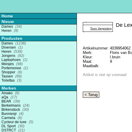
Home
Nieuw
De Lex
Dames
(34)
Toon Vergroting
Heren
(9)
Producten
Dames
(1238)
Diversen
(1)
Artikelnummer:
4039954062
Heren
(539)
Merk:
Floris van 
Jongens
(92)
Kleur:
l.bruin
Laptophoes
(1)
Maat:
9
Meisjes
(98)
Maatbalk:
Portemonee
(1)
Shopper
(6)
Artikel is niet op voorraad
Tassen
(99)
Toilettas
(3)
Merken
Amako
(6)
< Terug
aQa
(17)
BEAR
(39)
Berkelmans
(24)
Birkenstock
(30)
Bunniesjr
(4)
Carmela
(6)
Cycleur de luxe
(5)
DL Sport
(30)
DSTRCT
(21)