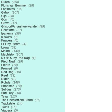
Durea
(268)
Floris van Bommel
(28)
Footnotes
(35)
Gabor
(107)
Gijs
(28)
Gosh
(6)
Greve
(17)
Grisport/Antarshoe wandel
(89)
Helioform
(21)
Ipanema
(58)
K-swiss
(9)
Knuvers
(6)
LEF by Piedro
(4)
Lowa
(68)
Meindl
(144)
Mephisto
(107)
N.O.B.S. by Red Rag
(4)
Piedi Nudi
(29)
Piedro
(14)
Promed
(6)
Red Rag
(15)
Reef
(33)
Rider
(12)
Rohde
(148)
Shoesme
(14)
Solidus
(273)
Suri Frey
(18)
Teva
(113)
The Chesterfield Brand
(37)
Trackstyle
(14)
Twins
(16)
Viguera
(5)